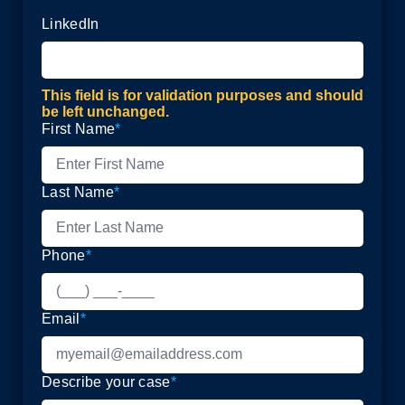
LinkedIn
This field is for validation purposes and should
be left unchanged.
First Name
*
Last Name
*
Phone
*
Email
*
Describe your case
*