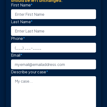
should be left unchanged.
First Name
*
Last Name
*
Phone
*
Email
*
Describe your case
*